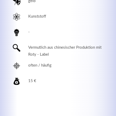
gelb
Kunststoff
-
Vermutlich aus chinesischer Produktion mit
Roty - Label
often / häufig
Modern & Simple
15 €
Lorem ipsum dolor sit amet, consectetuer adipiscing
elit. Aenean commodo ligula eget dolor.
MEHR INFOS