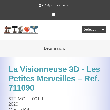
info@optical-toys.com
Detailansicht
La Visionneuse 3D - Les
Petites Merveilles – Ref.
711090
Web Projects
STE-MOUL-001-1
Lorem ipsum dolor sit amet, consectetuer adipiscing
2020
elit. Aenean commodo ligula eget dolor.
Moulin Roty