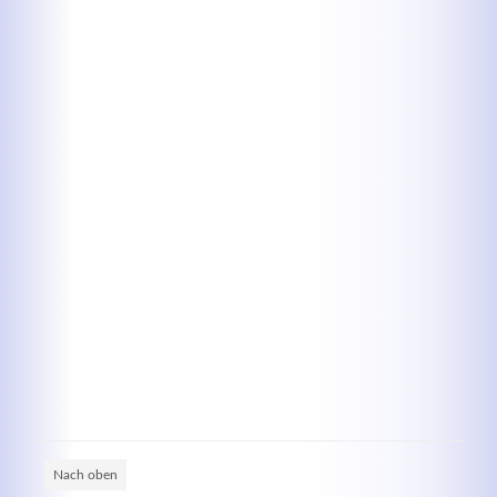
Kontaktdaten
Herbert
Lukaszewski
info@optical-toys.com
http://www.optical-toys.com
Login
Benutzername
Passwort
Nach oben