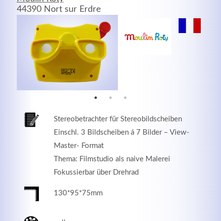
44390 Nort sur Erdre
MEHR INFOS
Stereobetrachter für Stereobildscheiben
Einschl. 3 Bildscheiben á 7 Bilder – View-
Master- Format
Thema: Filmstudio als naive Malerei
Good Service
Fokussierbar über Drehrad
Lorem ipsum dolor sit amet, consectetuer adipiscing
130*95*75mm
elit. Aenean commodo ligula eget dolor.
MEHR INFOS