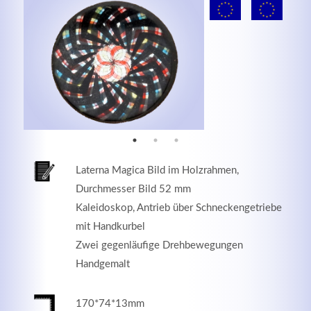
MEHR INFOS
Laterna Magica Bild im Holzrahmen,
Durchmesser Bild 52 mm
Kaleidoskop, Antrieb über Schneckengetriebe
mit Handkurbel
Good Service
Zwei gegenläufige Drehbewegungen
Lorem ipsum dolor sit amet, consectetuer adipiscing
Handgemalt
elit. Aenean commodo ligula eget dolor.
170*74*13mm
MEHR INFOS