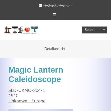
info@optical-toys.com
Detailansicht
Magic Lantern
Caleidoscope
SLD-UKNO-204-1
Web Projects
1910
Unknown - Europe
Lorem ipsum dolor sit amet, consectetuer adipiscing
-
elit. Aenean commodo ligula eget dolor.