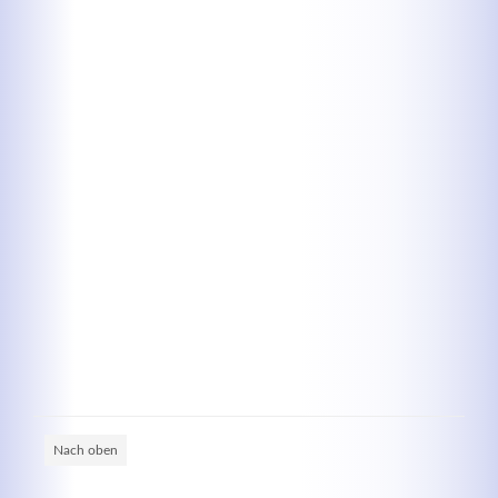
Kontaktdaten
Herbert
Lukaszewski
info@optical-toys.com
http://www.optical-toys.com
Login
Benutzername
Passwort
Nach oben