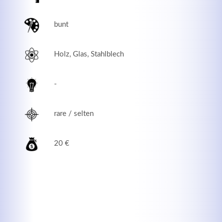
bunt
Holz, Glas, Stahlblech
-
rare / selten
Modern & Simple
20 €
Lorem ipsum dolor sit amet, consectetuer adipiscing
elit. Aenean commodo ligula eget dolor.
MEHR INFOS