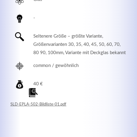
-
Seltenere Größe – größte Variante,
Größenvarianten 30, 35, 40, 45, 50, 60, 70,
80 90, 100mm, Variante mit Deckglas bekannt
common / gewöhnlich
40 €
Modern & Simple
Lorem ipsum dolor sit amet, consectetuer adipiscing
SLD-EPLA-502-Bildliste-01.pdf
elit. Aenean commodo ligula eget dolor.
MEHR INFOS