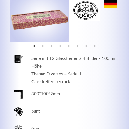
MEHR INFOS
Serie mit 12 Glasstreifen á 4 Bilder - 100mm
Höhe
Thema: Diverses – Serie II
Glasstreifen bedruckt
300*100*2mm
Good Service
Lorem ipsum dolor sit amet, consectetuer adipiscing
bunt
elit. Aenean commodo ligula eget dolor.
MEHR INFOS
Glas