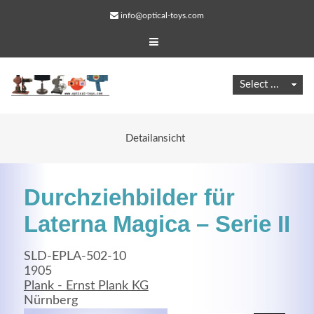
info@optical-toys.com
Detailansicht
Durchziehbilder für
Laterna Magica – Serie II
SLD-EPLA-502-10
Web Projects
1905
Plank - Ernst Plank KG
Lorem ipsum dolor sit amet, consectetuer adipiscing
Nürnberg
elit. Aenean commodo ligula eget dolor.