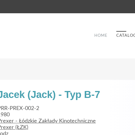
HOME
CATALO
Jacek (Jack) - Typ B-7
Good Service
PRR-PREX-002-2
1980
Lorem ipsum dolor sit amet, consectetuer
Prexer - Łódzkie Zakłady Kinotechniczne
et
adipiscing elit. Aenean commodo ligula eget
a
Prexer (ŁZK)
dolor.
Lodz