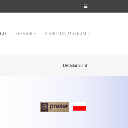
GUE
SERVICE
A VIRTUAL MUSEUM
Detailansicht
Modern & Simple
Lorem ipsum dolor sit amet, consectetuer
dipiscing elit. Aenean commodo ligula eget
dolor.