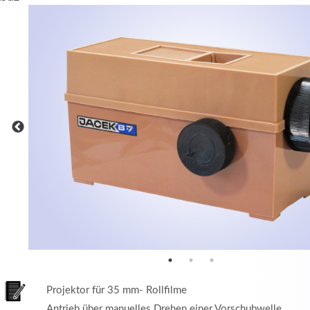
MEHR INFOS
in
Registrieren
tzername
wort
Projektor für 35 mm- Rollfilme
Antrieb über manuelles Drehen einer Vorschubwelle