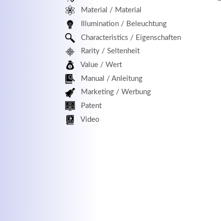
Material / Material
MEHR INFOS
Illumination / Beleuchtung
Characteristics / Eigenschaften
Rarity / Seltenheit
Value / Wert
Manual / Anleitung
Marketing / Werbung
Patent
Kontaktdaten
Log
Video
Herbert
Lukaszewski
Benu
info@optical-toys.com
http://www.optical-toys.com
Pass