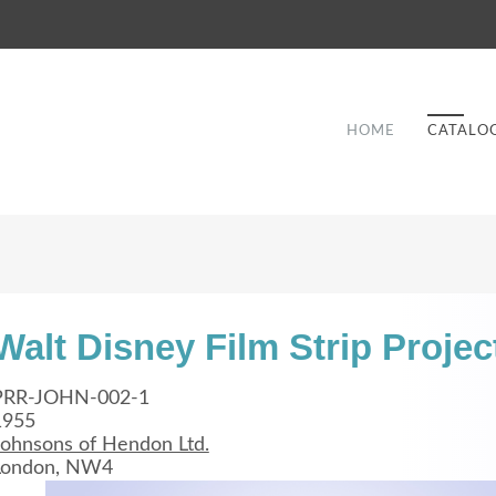
HOME
CATALO
Walt Disney Film Strip Projec
Good Service
PRR-JOHN-002-1
1955
Lorem ipsum dolor sit amet, consectetuer
Johnsons of Hendon Ltd.
et
adipiscing elit. Aenean commodo ligula eget
a
London, NW4
dolor.