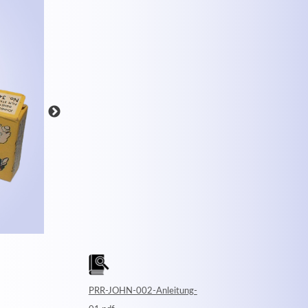
MEHR INFOS
PRR-JOHN-002-Anleitung-