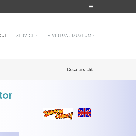
GUE
SERVICE
A VIRTUAL MUSEUM
Detailansicht
tor
Modern & Simple
Lorem ipsum dolor sit amet, consectetuer
dipiscing elit. Aenean commodo ligula eget
dolor.