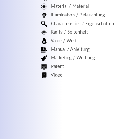
Material / Material
MEHR INFOS
Illumination / Beleuchtung
Characteristics / Eigenschaften
Rarity / Seltenheit
Value / Wert
Manual / Anleitung
Marketing / Werbung
Patent
Kontaktdaten
Log
Video
Herbert
Lukaszewski
Benu
info@optical-toys.com
http://www.optical-toys.com
Pass