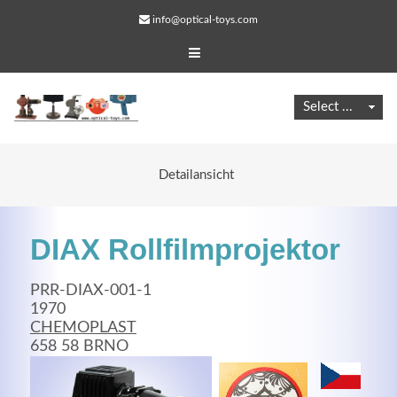
info@optical-toys.com
Detailansicht
DIAX Rollfilmprojektor
PRR-DIAX-001-1
1970
CHEMOPLAST
Web Projects
658 58 BRNO
Lorem ipsum dolor sit amet, consectetuer adipiscing
elit. Aenean commodo ligula eget dolor.