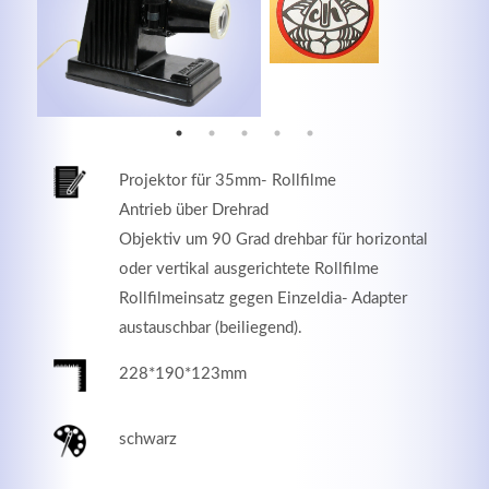
MEHR INFOS
Projektor für 35mm- Rollfilme
Antrieb über Drehrad
Objektiv um 90 Grad drehbar für horizontal
oder vertikal ausgerichtete Rollfilme
Rollfilmeinsatz gegen Einzeldia- Adapter
austauschbar (beiliegend).
Good Service
228*190*123mm
Lorem ipsum dolor sit amet, consectetuer adipiscing
elit. Aenean commodo ligula eget dolor.
schwarz
MEHR INFOS