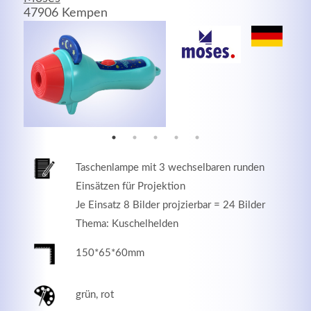
47906 Kempen
MEHR INFOS
Taschenlampe mit 3 wechselbaren runden
Einsätzen für Projektion
Je Einsatz 8 Bilder projzierbar = 24 Bilder
Thema: Kuschelhelden
Good Service
150*65*60mm
Lorem ipsum dolor sit amet, consectetuer adipiscing
elit. Aenean commodo ligula eget dolor.
grün, rot
MEHR INFOS