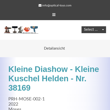
info@optical-toys.com
Detailansicht
Kleine Diashow - Kleine
Kuschel Helden - Nr.
38169
Web Projects
PRH-MOSE-002-1
Lorem ipsum dolor sit amet, consectetuer adipiscing
2022
elit. Aenean commodo ligula eget dolor.
Moses