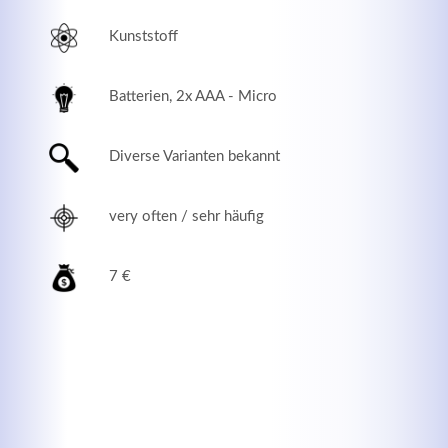
Kunststoff
Batterien, 2x AAA - Micro
Diverse Varianten bekannt
very often / sehr häufig
7 €
Modern & Simple
Lorem ipsum dolor sit amet, consectetuer adipiscing
elit. Aenean commodo ligula eget dolor.
MEHR INFOS