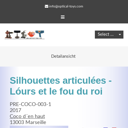
info@optical-toys.com
Detailansicht
Silhouettes articulées -
Lóurs et le fou du roi
PRE-COCO-003-1
Web Projects
2017
Coco d´en haut
Lorem ipsum dolor sit amet, consectetuer adipiscing
13003 Marseille
elit. Aenean commodo ligula eget dolor.