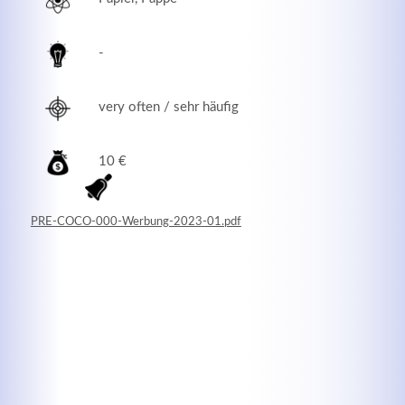
-
very often / sehr häufig
10 €
PRE-COCO-000-Werbung-2023-01.pdf
Modern & Simple
Lorem ipsum dolor sit amet, consectetuer adipiscing
elit. Aenean commodo ligula eget dolor.
MEHR INFOS