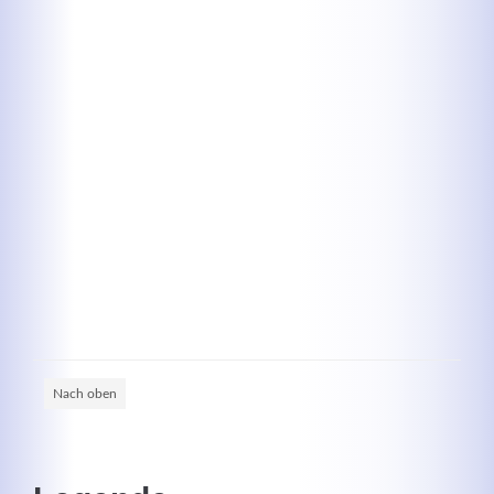
Kontaktdaten
Herbert
Lukaszewski
info@optical-toys.com
http://www.optical-toys.com
Login
Benutzername
Nach oben
Passwort