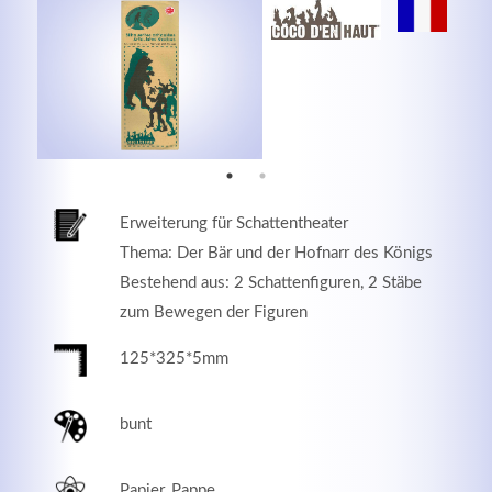
MEHR INFOS
Erweiterung für Schattentheater
Thema: Der Bär und der Hofnarr des Königs
Bestehend aus: 2 Schattenfiguren, 2 Stäbe
zum Bewegen der Figuren
125*325*5mm
Good Service
Lorem ipsum dolor sit amet, consectetuer adipiscing
bunt
elit. Aenean commodo ligula eget dolor.
MEHR INFOS
Papier, Pappe