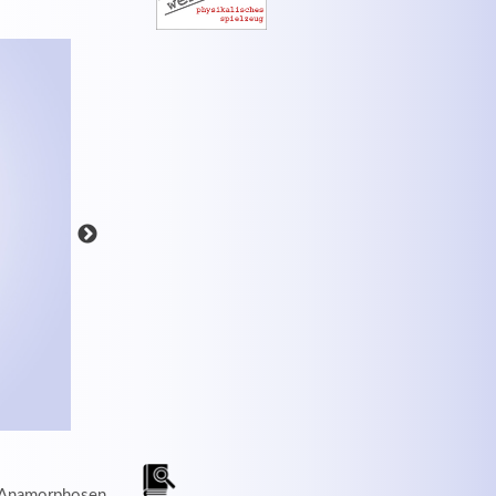
MEHR INFOS
n Anamorphosen