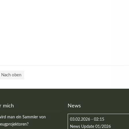
Nach oben
r mich
News
ird man ein Sammler von
03.02.2026 - 02:15
zeugprojektoren?
News Update 01/2026