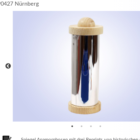
90427 Nürnberg
MEHR INFOS
in
Registrieren
tzername
wort
Spiegel Anamorphosen mit drei Reprints von historische