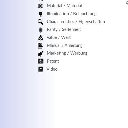
Material / Material
MEHR INFOS
Illumination / Beleuchtung
Characteristics / Eigenschaften
Rarity / Seltenheit
Value / Wert
Manual / Anleitung
Marketing / Werbung
Patent
Kontaktdaten
Log
Video
Herbert
Lukaszewski
Benu
info@optical-toys.com
http://www.optical-toys.com
Pass