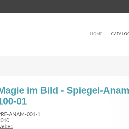
HOME
CATALO
Magie im Bild - Spiegel-Anam
100-01
Good Service
Lorem ipsum dolor sit amet, consectetuer
PRE-ANAM-001-1
et
adipiscing elit. Aenean commodo ligula eget
a
2010
webec
dolor.