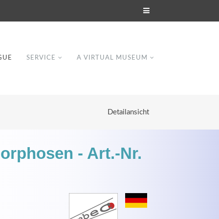
GUE
SERVICE
A VIRTUAL MUSEUM
Detailansicht
orphosen - Art.-Nr.
Modern & Simple
Lorem ipsum dolor sit amet, consectetuer
dipiscing elit. Aenean commodo ligula eget
dolor.