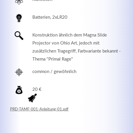
Batterien, 2xLR20
Konstruktion ähnlich dem Magna Slide
Projector von Ohio Art, jedoch mit
zusätzlichen Tragegriff, Farbvariante bekannt -
Thema "Primal Rage"
common / gewöhnlich
Modern & Simple
20 €
Lorem ipsum dolor sit amet, consectetuer adipiscing
elit. Aenean commodo ligula eget dolor.
PRD-TAMF-001-Anleitung-01.pdf
MEHR INFOS