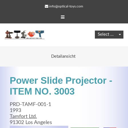
info@optical-toys.com
Detailansicht
Power Slide Projector -
ITEM NO. 3003
PRD-TAMF-001-1
Web Projects
1993
Tamfort Ltd.
Lorem ipsum dolor sit amet, consectetuer adipiscing
91302 Los Angeles
elit. Aenean commodo ligula eget dolor.