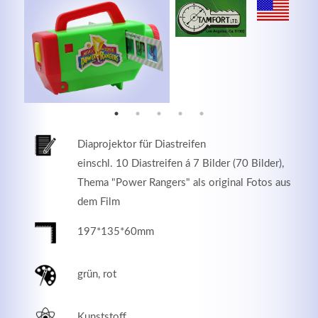
MEHR INFOS
Diaprojektor für Diastreifen
einschl. 10 Diastreifen á 7 Bilder (70 Bilder),
Thema "Power Rangers" als original Fotos aus
dem Film
197*135*60mm
Good Service
Lorem ipsum dolor sit amet, consectetuer adipiscing
grün, rot
elit. Aenean commodo ligula eget dolor.
MEHR INFOS
Kunststoff