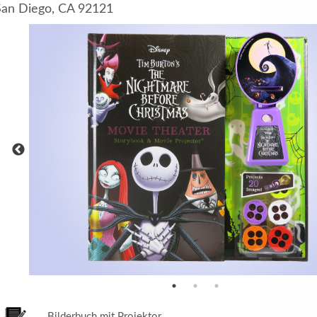
San Diego, CA 92121
MEHR INFOS
in
Registrieren
tzername
wort
Bilderbuch mit Projektor