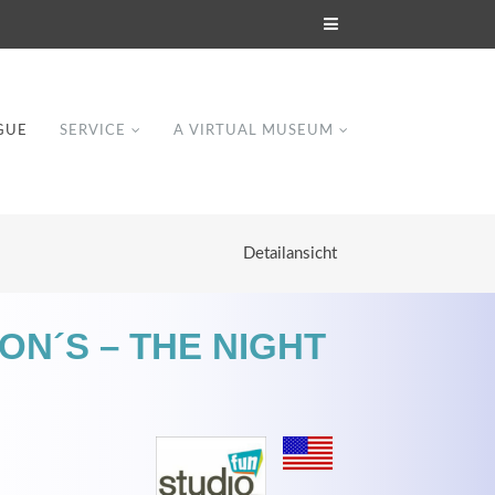
GUE
SERVICE
A VIRTUAL MUSEUM
Detailansicht
ON´S – THE NIGHT
Modern & Simple
Lorem ipsum dolor sit amet, consectetuer
dipiscing elit. Aenean commodo ligula eget
dolor.