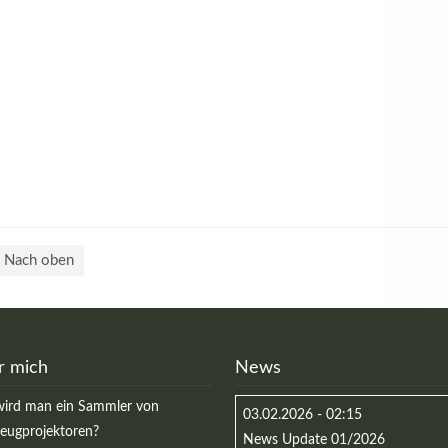
Nach oben
r mich
News
ird man ein Sammler von
03.02.2026 - 02:15
zeugprojektoren?
News Update 01/2026