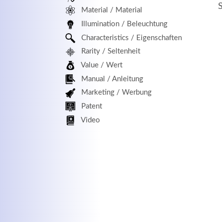
Material / Material
MEHR INFOS
Illumination / Beleuchtung
Characteristics / Eigenschaften
Rarity / Seltenheit
Value / Wert
Manual / Anleitung
Marketing / Werbung
Patent
Kontaktdaten
Log
Video
Herbert
Lukaszewski
Benu
info@optical-toys.com
http://www.optical-toys.com
Pass