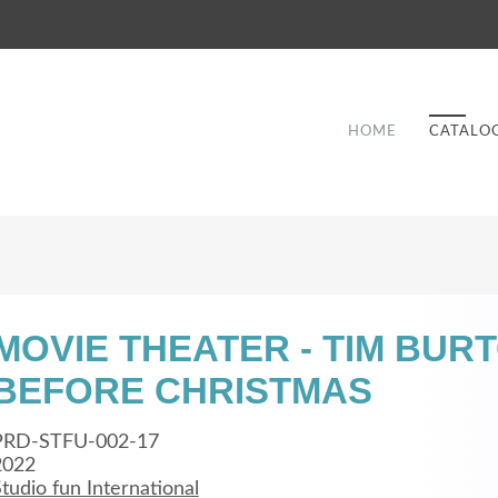
HOME
CATALO
MOVIE THEATER - TIM BURT
BEFORE CHRISTMAS
Good Service
Lorem ipsum dolor sit amet, consectetuer
PRD-STFU-002-17
et
adipiscing elit. Aenean commodo ligula eget
a
2022
tudio fun International
dolor.