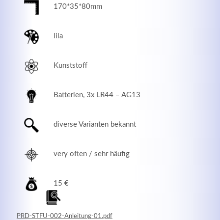
170*35*80mm
lila
Kunststoff
Batterien, 3x LR44 – AG13
diverse Varianten bekannt
Modern & Simple
very often / sehr häufig
Lorem ipsum dolor sit amet, consectetuer adipiscing
elit. Aenean commodo ligula eget dolor.
15 €
MEHR INFOS
PRD-STFU-002-Anleitung-01.pdf