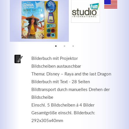
MEHR INFOS
Bilderbuch mit Projektor
Bildscheiben austauschbar
Thema: Disney – Raya and the last Dragon
Bilderbuch mit Text - 28 Seiten
Bildtransport durch manuelles Drehen der
Good Service
Bildscheibe
Einschl. 5 Bildscheiben á 4 Bilder
Lorem ipsum dolor sit amet, consectetuer adipiscing
Gesamtgröße einschl. Bilderbuch:
elit. Aenean commodo ligula eget dolor.
292x305x40mm
MEHR INFOS