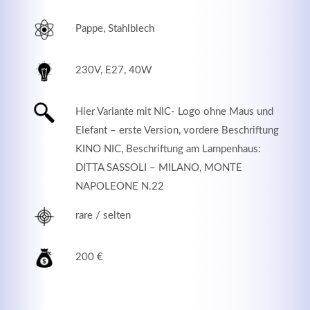
Pappe, Stahlblech
230V, E27, 40W
Hier Variante mit NIC- Logo ohne Maus und
Elefant – erste Version, vordere Beschriftung
KINO NIC, Beschriftung am Lampenhaus:
DITTA SASSOLI – MILANO, MONTE
NAPOLEONE N.22
Modern & Simple
rare / selten
Lorem ipsum dolor sit amet, consectetuer adipiscing
elit. Aenean commodo ligula eget dolor.
200 €
MEHR INFOS