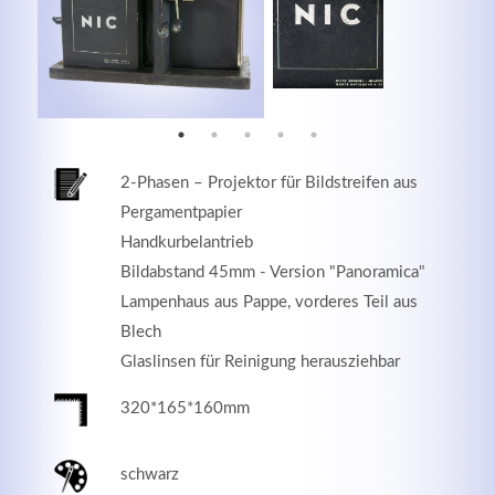
MEHR INFOS
2-Phasen – Projektor für Bildstreifen aus
Pergamentpapier
Handkurbelantrieb
Bildabstand 45mm - Version "Panoramica"
Lampenhaus aus Pappe, vorderes Teil aus
Blech
Good Service
Glaslinsen für Reinigung herausziehbar
Lorem ipsum dolor sit amet, consectetuer adipiscing
320*165*160mm
elit. Aenean commodo ligula eget dolor.
schwarz
MEHR INFOS