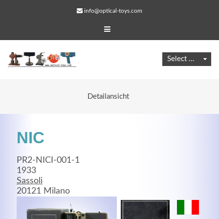
info@optical-toys.com
Detailansicht
NIC
PR2-NICI-001-1
1933
Sassoli
Web Projects
20121 Milano
Lorem ipsum dolor sit amet, consectetuer adipiscing
elit. Aenean commodo ligula eget dolor.