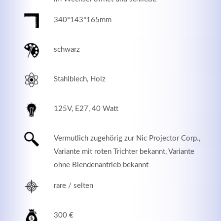
340*143*165mm
schwarz
Stahlblech, Holz
125V, E27, 40 Watt
Vermutlich zugehörig zur Nic Projector Corp.,
Modern & Simple
Variante mit roten Trichter bekannt, Variante
Lorem ipsum dolor sit amet, consectetuer adipiscing
ohne Blendenantrieb bekannt
elit. Aenean commodo ligula eget dolor.
rare / selten
MEHR INFOS
300 €