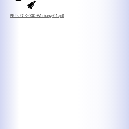
PR2-JECK-000-Werbung-01.pdf
Kontaktdaten
Herbert
Lukaszewski
info@optical-toys.com
http://www.optical-toys.com
Login
Benutzername
Passwort