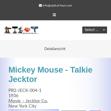
info@optical-toys.com
Detailansicht
Mickey Mouse - Talkie
Jecktor
PR2-JECK-004-1
Web Projects
1936
Movie – Jecktor Co.
Lorem ipsum dolor sit amet, consectetuer adipiscing
New York City
elit. Aenean commodo ligula eget dolor.