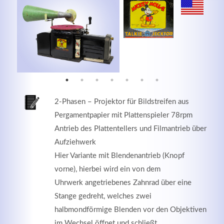
MEHR INFOS
2-Phasen – Projektor für Bildstreifen aus
Pergamentpapier mit Plattenspieler 78rpm
Antrieb des Plattentellers und Filmantrieb über
Aufziehwerk
Hier Variante mit Blendenantrieb (Knopf
Good Service
vorne), hierbei wird ein von dem
Uhrwerk angetriebenes Zahnrad über eine
Lorem ipsum dolor sit amet, consectetuer adipiscing
Stange gedreht, welches zwei
elit. Aenean commodo ligula eget dolor.
halbmondförmige Blenden vor den Objektiven
MEHR INFOS
im Wechsel öffnet und schließt.