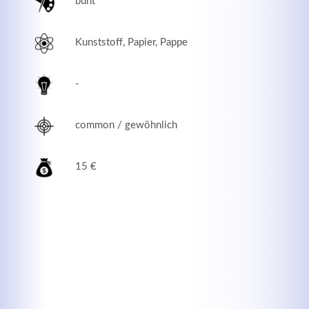
bunt
Kunststoff, Papier, Pappe
-
common / gewöhnlich
15 €
Modern & Simple
Lorem ipsum dolor sit amet, consectetuer adipiscing
elit. Aenean commodo ligula eget dolor.
MEHR INFOS