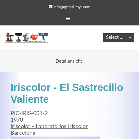
info@optical-toys.com
Detailansicht
Iriscolor - El Sastrecillo
Valiente
PIC-IRIS-001-2
Web Projects
1970
Iriscolor - Laboratorios Iriscolor
Lorem ipsum dolor sit amet, consectetuer adipiscing
Barcelona
elit. Aenean commodo ligula eget dolor.