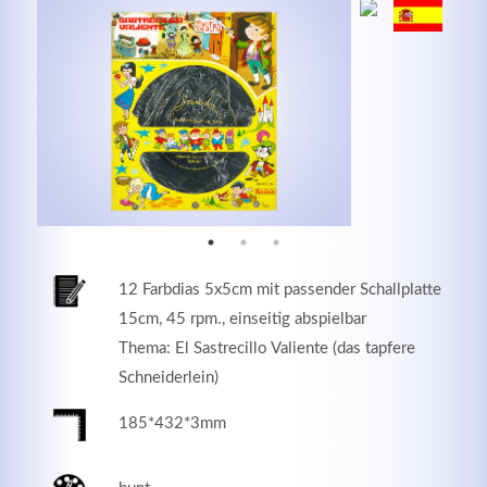
MEHR INFOS
12 Farbdias 5x5cm mit passender Schallplatte
15cm, 45 rpm., einseitig abspielbar
Thema: El Sastrecillo Valiente (das tapfere
Good Service
Schneiderlein)
Lorem ipsum dolor sit amet, consectetuer adipiscing
185*432*3mm
elit. Aenean commodo ligula eget dolor.
MEHR INFOS