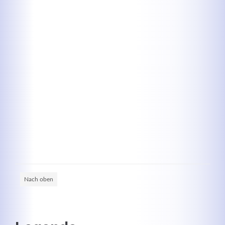
Kontaktdaten
Herbert
Lukaszewski
info@optical-toys.com
http://www.optical-toys.com
Login
Benutzername
Nach oben
Passwort