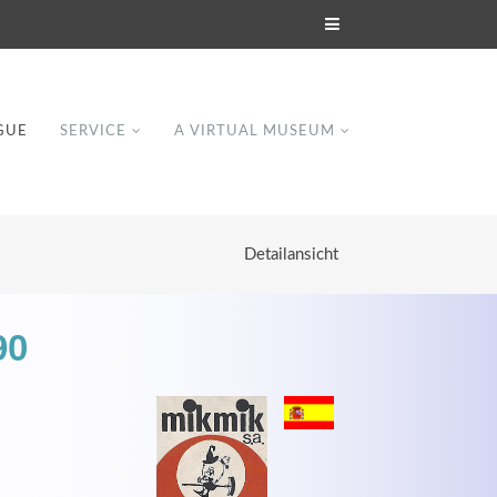
GUE
SERVICE
A VIRTUAL MUSEUM
Detailansicht
90
Modern & Simple
Lorem ipsum dolor sit amet, consectetuer
dipiscing elit. Aenean commodo ligula eget
dolor.