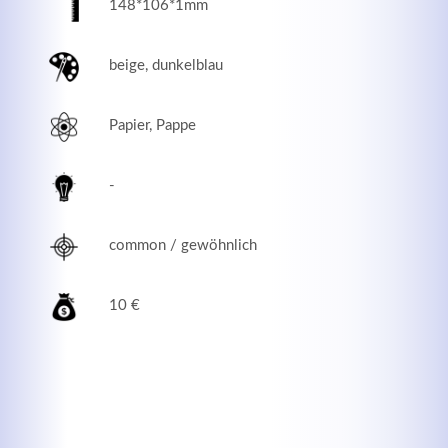
148*106*1mm
beige, dunkelblau
Papier, Pappe
-
common / gewöhnlich
Modern & Simple
10 €
Lorem ipsum dolor sit amet, consectetuer adipiscing
elit. Aenean commodo ligula eget dolor.
MEHR INFOS