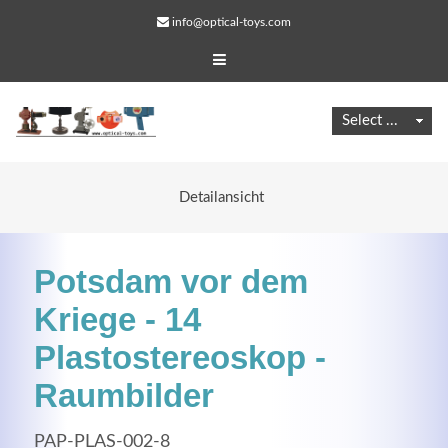
info@optical-toys.com
Detailansicht
Potsdam vor dem
Kriege - 14
Plastostereoskop -
Web Projects
Raumbilder
Lorem ipsum dolor sit amet, consectetuer adipiscing
elit. Aenean commodo ligula eget dolor.
PAP-PLAS-002-8