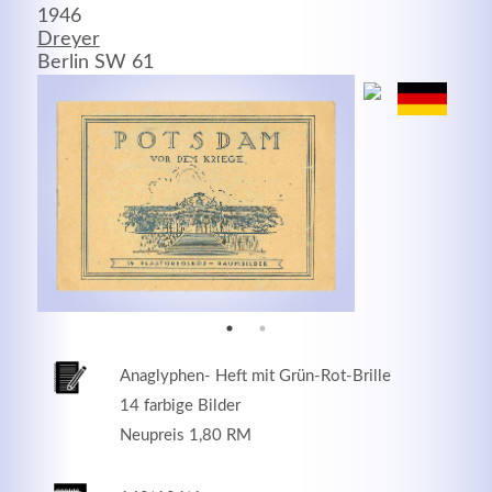
1946
Dreyer
MEHR INFOS
Berlin SW 61
Good Service
Anaglyphen- Heft mit Grün-Rot-Brille
Lorem ipsum dolor sit amet, consectetuer adipiscing
14 farbige Bilder
elit. Aenean commodo ligula eget dolor.
Neupreis 1,80 RM
MEHR INFOS