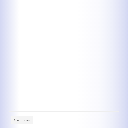
Kontaktdaten
Herbert
Lukaszewski
info@optical-toys.com
http://www.optical-toys.com
Login
Benutzername
Passwort
Nach oben