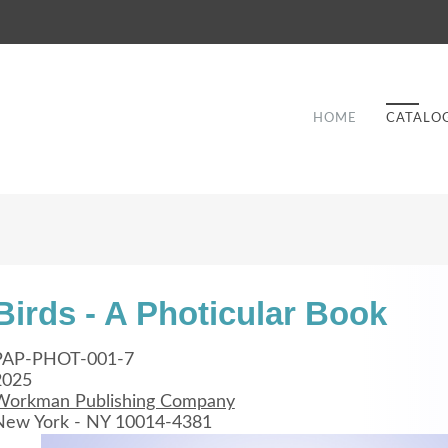
HOME
CATALO
Birds - A Photicular Book
Good Service
PAP-PHOT-001-7
2025
Lorem ipsum dolor sit amet, consectetuer
Workman Publishing Company
et
adipiscing elit. Aenean commodo ligula eget
a
New York - NY 10014-4381
dolor.