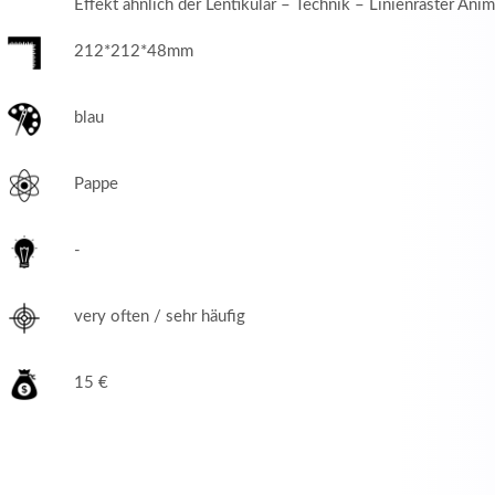
Effekt ähnlich der Lentikular – Technik – Linienraster Ani
212*212*48mm
blau
Pappe
-
very often / sehr häufig
15 €