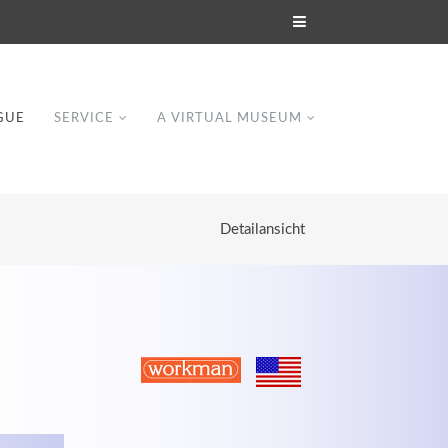
GUE
SERVICE
A VIRTUAL MUSEUM
Detailansicht
Modern & Simple
Lorem ipsum dolor sit amet, consectetuer
dipiscing elit. Aenean commodo ligula eget
dolor.