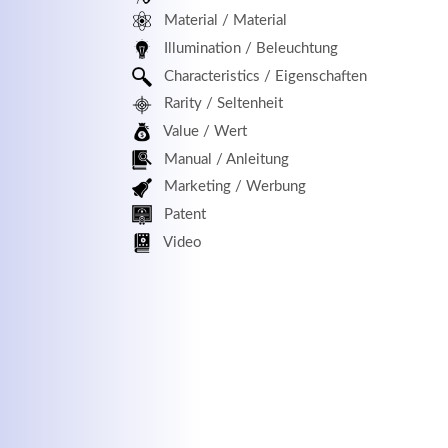
Material / Material
MEHR INFOS
Illumination / Beleuchtung
Characteristics / Eigenschaften
Rarity / Seltenheit
Value / Wert
Manual / Anleitung
Marketing / Werbung
Patent
Kontaktdaten
Log
Video
Herbert
Lukaszewski
Benu
info@optical-toys.com
http://www.optical-toys.com
Pass