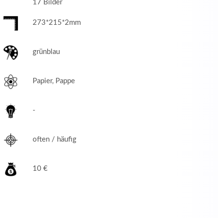
17 Bilder
273*215*2mm
grünblau
Papier, Pappe
-
often / häufig
10 €