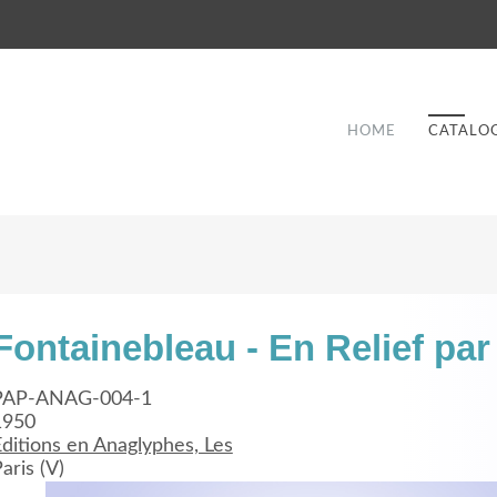
HOME
CATALO
Fontainebleau - En Relief pa
Good Service
PAP-ANAG-004-1
1950
Lorem ipsum dolor sit amet, consectetuer
ditions en Anaglyphes, Les
et
adipiscing elit. Aenean commodo ligula eget
a
aris (V)
dolor.