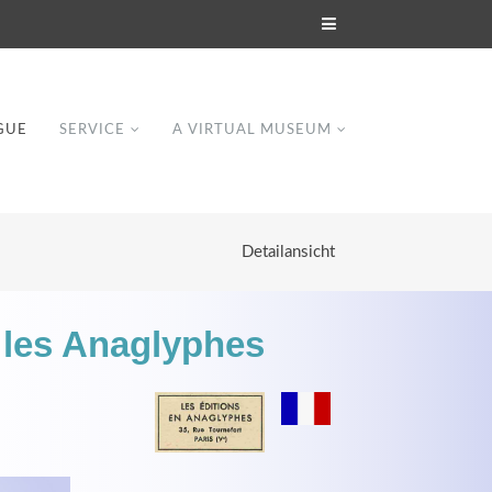
GUE
SERVICE
A VIRTUAL MUSEUM
Detailansicht
r les Anaglyphes
Modern & Simple
Lorem ipsum dolor sit amet, consectetuer
dipiscing elit. Aenean commodo ligula eget
dolor.