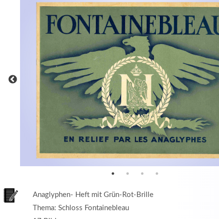
MEHR INFOS
in
Registrieren
tzername
wort
Anaglyphen- Heft mit Grün-Rot-Brille
Thema: Schloss Fontainebleau