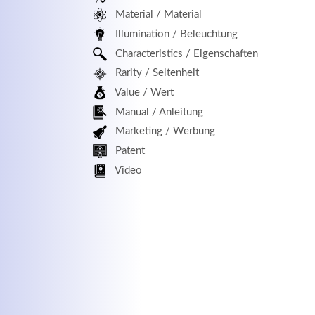
Material / Material
MEHR INFOS
Illumination / Beleuchtung
Characteristics / Eigenschaften
Rarity / Seltenheit
Value / Wert
Manual / Anleitung
Marketing / Werbung
Patent
Kontaktdaten
Log
Video
Herbert
Lukaszewski
Benu
info@optical-toys.com
http://www.optical-toys.com
Pass