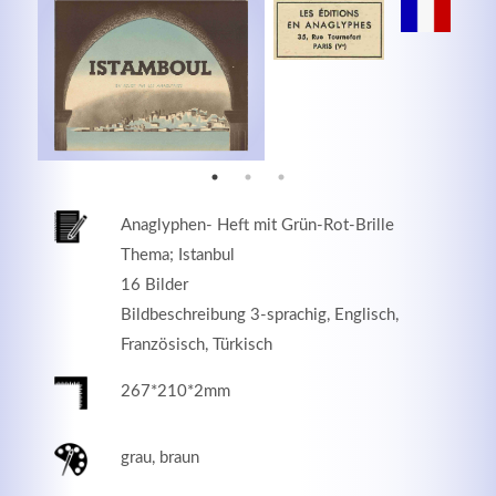
MEHR INFOS
Anaglyphen- Heft mit Grün-Rot-Brille
Thema; Istanbul
16 Bilder
Bildbeschreibung 3-sprachig, Englisch,
Französisch, Türkisch
Good Service
267*210*2mm
Lorem ipsum dolor sit amet, consectetuer adipiscing
elit. Aenean commodo ligula eget dolor.
grau, braun
MEHR INFOS