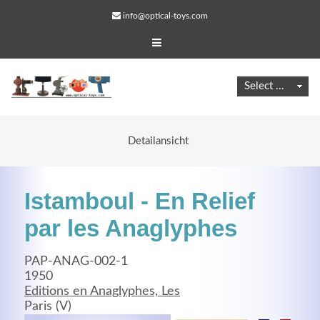
info@optical-toys.com
Detailansicht
Istamboul - En Relief
par les Anaglyphes
PAP-ANAG-002-1
Web Projects
1950
Editions en Anaglyphes, Les
Lorem ipsum dolor sit amet, consectetuer adipiscing
Paris (V)
elit. Aenean commodo ligula eget dolor.