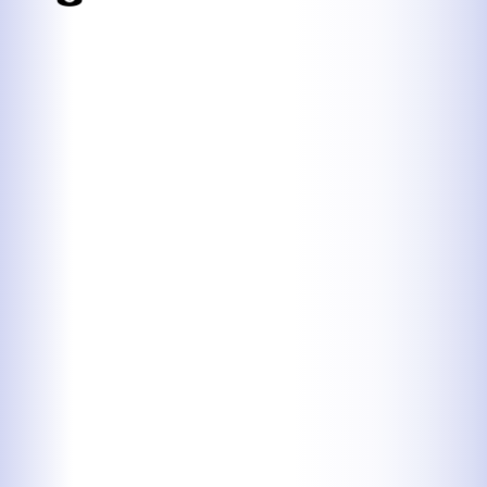
Kontaktdaten
Herbert
Lukaszewski
info@optical-toys.com
http://www.optical-toys.com
Login
Benutzername
Passwort