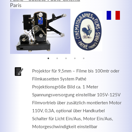
Paris
MEHR INFOS
Projektor für 9,5mm – Filme bis 100mtr oder
Filmkassetten System Pathé
Projektionsgröße Bild ca. 1 Meter
Spannungsversorgung einstellbar 105V-125V
Good Service
Filmvortrieb über zusätzlich montierten Motor
Lorem ipsum dolor sit amet, consectetuer adipiscing
110V, 0,3A, optional über Handkurbel
elit. Aenean commodo ligula eget dolor.
Schalter für Licht Ein/Aus, Motor Ein/Aus,
Motorgeschwindigkeit einstellbar
MEHR INFOS