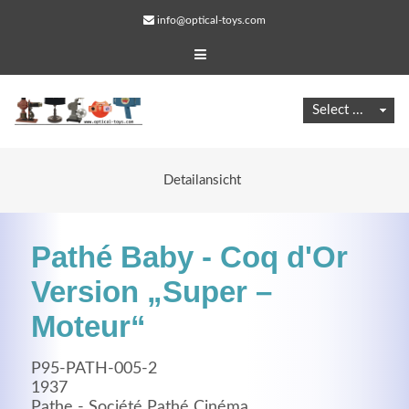
info@optical-toys.com
Detailansicht
Pathé Baby - Coq d'Or
Version „Super –
Moteur“
Web Projects
P95-PATH-005-2
Lorem ipsum dolor sit amet, consectetuer adipiscing
1937
elit. Aenean commodo ligula eget dolor.
Pathe - Société Pathé Cinéma