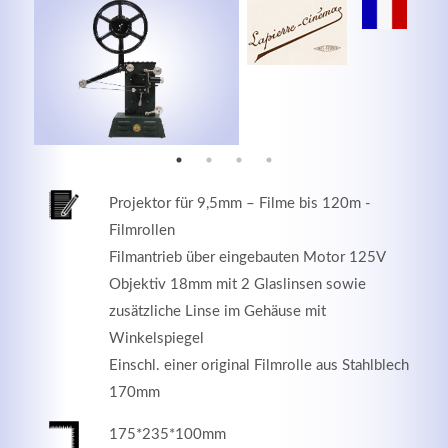
MEHR INFOS
Projektor für 9,5mm – Filme bis 120m -
Filmrollen
Filmantrieb über eingebauten Motor 125V
Objektiv 18mm mit 2 Glaslinsen sowie
zusätzliche Linse im Gehäuse mit
Good Service
Winkelspiegel
Einschl. einer original Filmrolle aus Stahlblech
Lorem ipsum dolor sit amet, consectetuer adipiscing
170mm
elit. Aenean commodo ligula eget dolor.
175*235*100mm
MEHR INFOS