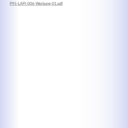
P95-LAPI-006-Werbung-01.pdf
Kontaktdaten
Herbert
Lukaszewski
info@optical-toys.com
http://www.optical-toys.com
Login
Benutzername
Passwort