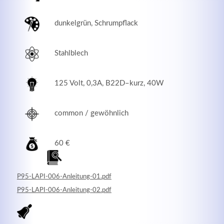
dunkelgrün, Schrumpflack
Stahlblech
125 Volt, 0,3A, B22D–kurz, 40W
common / gewöhnlich
Modern & Simple
60 €
Lorem ipsum dolor sit amet, consectetuer adipiscing
elit. Aenean commodo ligula eget dolor.
P95-LAPI-006-Anleitung-01.pdf
P95-LAPI-006-Anleitung-02.pdf
MEHR INFOS