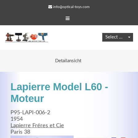
info@optical-toys.com
Detailansicht
Lapierre Model L60 -
Moteur
P95-LAPI-006-2
Web Projects
1954
Lapierre Fréres et Cie
Lorem ipsum dolor sit amet, consectetuer adipiscing
Paris 38
elit. Aenean commodo ligula eget dolor.