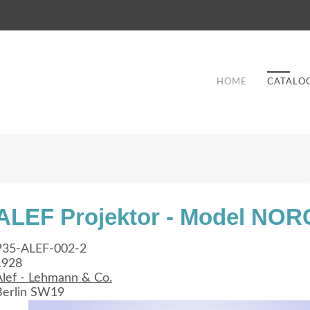
HOME
CATALO
ALEF Projektor - Model NOR
Good Service
P35-ALEF-002-2
1928
Lorem ipsum dolor sit amet, consectetuer
Alef - Lehmann & Co.
et
adipiscing elit. Aenean commodo ligula eget
a
Berlin SW19
dolor.