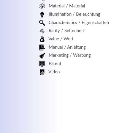
Material / Material
MEHR INFOS
Illumination / Beleuchtung
Characteristics / Eigenschaften
Rarity / Seltenheit
Value / Wert
Manual / Anleitung
Marketing / Werbung
Patent
Kontaktdaten
Log
Video
Herbert
Lukaszewski
Benu
info@optical-toys.com
http://www.optical-toys.com
Pass