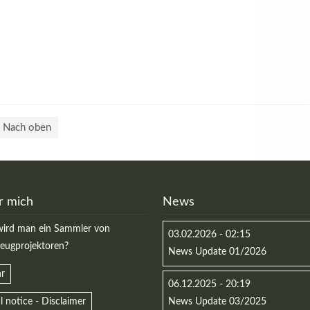
Nach oben
r mich
News
ird man ein Sammler von
03.02.2026 - 02:15
zeugprojektoren?
News Update 01/2026
r
06.12.2025 - 20:19
l notice - Disclaimer
News Update 03/2025