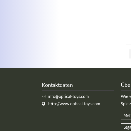
Kontaktdaten
Übe
info@optical-toys.com
Wie w
http://www.optical-toys.com
Spiel
Meh
Lega