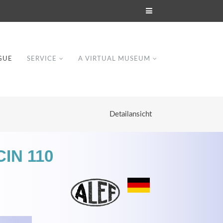
GUE
SERVICE
A VIRTUAL MUSEUM
Detailansicht
CIN 110
Modern & Simple
Lorem ipsum dolor sit amet, consectetuer
dipiscing elit. Aenean commodo ligula eget
dolor.