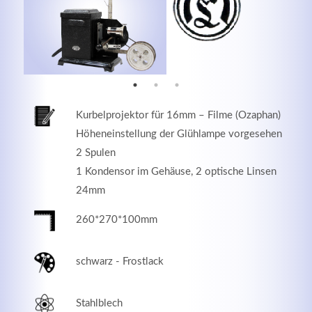
MEHR INFOS
Kurbelprojektor für 16mm – Filme (Ozaphan)
Höheneinstellung der Glühlampe vorgesehen
2 Spulen
1 Kondensor im Gehäuse, 2 optische Linsen
24mm
260*270*100mm
Good Service
Lorem ipsum dolor sit amet, consectetuer adipiscing
schwarz - Frostlack
elit. Aenean commodo ligula eget dolor.
Stahlblech
MEHR INFOS