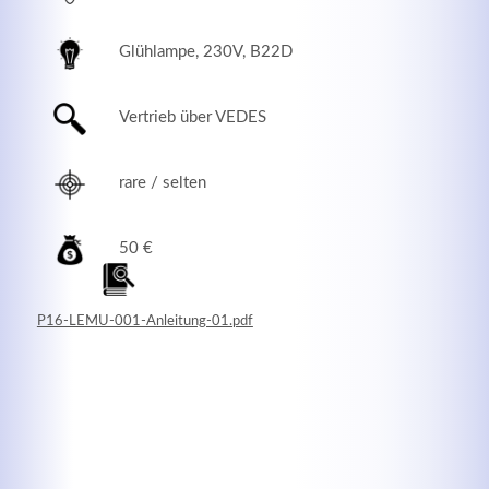
Glühlampe, 230V, B22D
Vertrieb über VEDES
rare / selten
50 €
Modern & Simple
P16-LEMU-001-Anleitung-01.pdf
Lorem ipsum dolor sit amet, consectetuer adipiscing
elit. Aenean commodo ligula eget dolor.
MEHR INFOS