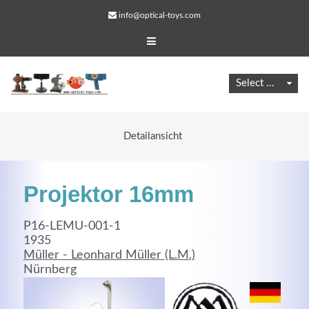
info@optical-toys.com
Detailansicht
Projektor 16mm
P16-LEMU-001-1
1935
Müller - Leonhard Müller (L.M.)
Web Projects
Nürnberg
Lorem ipsum dolor sit amet, consectetuer adipiscing
elit. Aenean commodo ligula eget dolor.