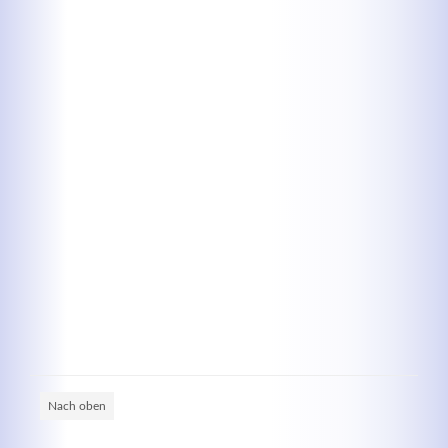
Kontaktdaten
Herbert
Lukaszewski
info@optical-toys.com
http://www.optical-toys.com
Login
Benutzername
Passwort
Nach oben