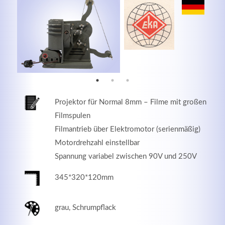
MEHR INFOS
Projektor für Normal 8mm – Filme mit großen
Filmspulen
Filmantrieb über Elektromotor (serienmäßig)
Motordrehzahl einstellbar
Spannung variabel zwischen 90V und 250V
Good Service
345*320*120mm
Lorem ipsum dolor sit amet, consectetuer adipiscing
elit. Aenean commodo ligula eget dolor.
grau, Schrumpflack
MEHR INFOS