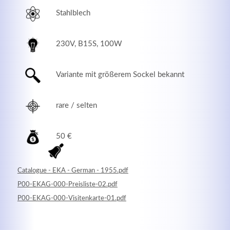
Stahlblech
230V, B15S, 100W
Variante mit größerem Sockel bekannt
rare / selten
50 €
Modern & Simple
Lorem ipsum dolor sit amet, consectetuer adipiscing
Catalogue - EKA - German - 1955.pdf
elit. Aenean commodo ligula eget dolor.
P00-EKAG-000-Preisliste-02.pdf
P00-EKAG-000-Visitenkarte-01.pdf
MEHR INFOS