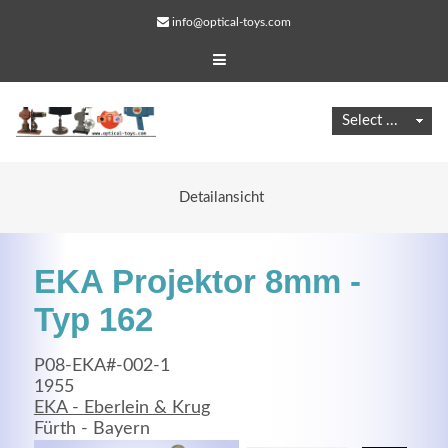
info@optical-toys.com
Detailansicht
EKA Projektor 8mm -
Typ 162
P08-EKA#-002-1
Web Projects
1955
EKA - Eberlein & Krug
Lorem ipsum dolor sit amet, consectetuer adipiscing
Fürth - Bayern
elit. Aenean commodo ligula eget dolor.