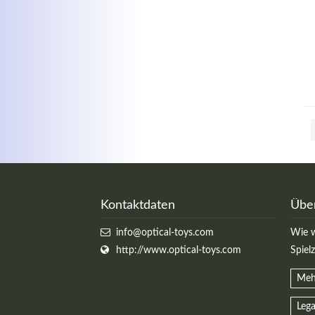
Kontaktdaten
Übe
info@optical-toys.com
Wie w
http://www.optical-toys.com
Spiel
Meh
Lega