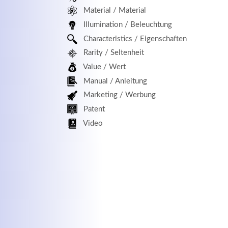
Material / Material
MEHR INFOS
Illumination / Beleuchtung
Characteristics / Eigenschaften
Rarity / Seltenheit
Value / Wert
Manual / Anleitung
Marketing / Werbung
Patent
Kontaktdaten
Log
Video
Herbert
Lukaszewski
Benu
info@optical-toys.com
http://www.optical-toys.com
Pass