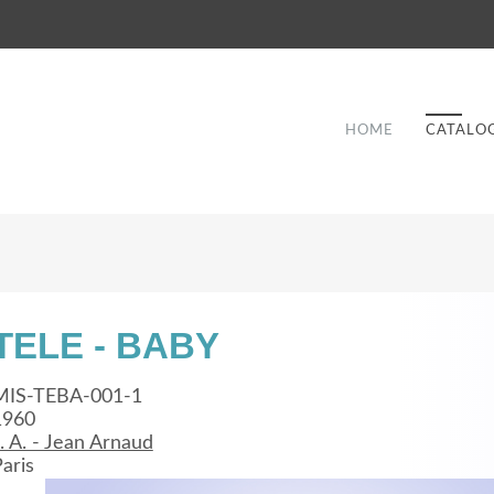
HOME
CATALO
TELE - BABY
Good Service
MIS-TEBA-001-1
1960
Lorem ipsum dolor sit amet, consectetuer
. A. - Jean Arnaud
et
adipiscing elit. Aenean commodo ligula eget
a
aris
dolor.