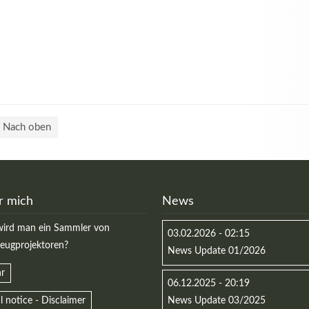
Nach oben
r mich
News
ird man ein Sammler von
03.02.2026 - 02:15
zeugprojektoren?
News Update 01/2026
r
06.12.2025 - 20:19
l notice - Disclaimer
News Update 03/2025