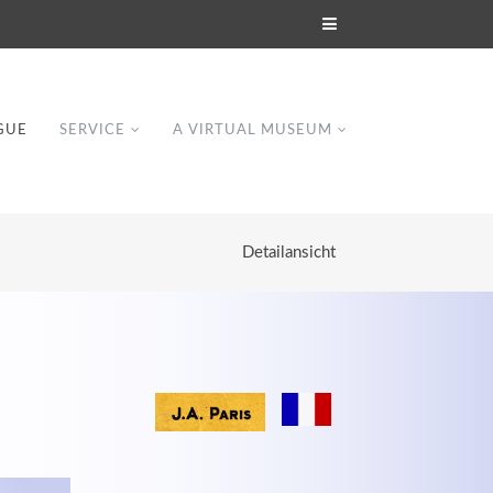
GUE
SERVICE
A VIRTUAL MUSEUM
Detailansicht
Modern & Simple
Lorem ipsum dolor sit amet, consectetuer
dipiscing elit. Aenean commodo ligula eget
dolor.