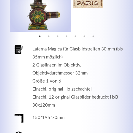
MEHR INFOS
Laterna Magica für Glasbildstreifen 30 mm (bis
35mm möglich)
2 Glaslinsen im Objektiv,
Objektivdurchmesser 32mm
Größe 1 von 6
Einschl. original Holzschachtel
Good Service
Einschl. 12 original Glasbilder bedruckt HxB
30x120mm
Lorem ipsum dolor sit amet, consectetuer adipiscing
elit. Aenean commodo ligula eget dolor.
150*195*70mm
MEHR INFOS