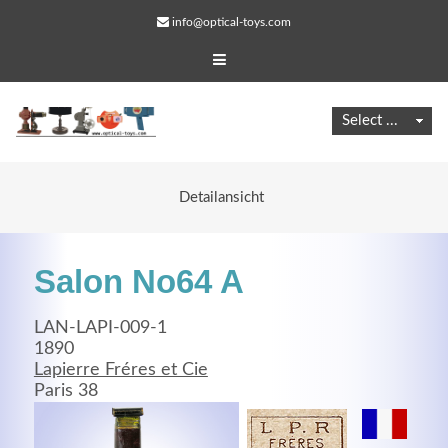
info@optical-toys.com
Detailansicht
Salon No64 A
LAN-LAPI-009-1
1890
Lapierre Fréres et Cie
Web Projects
Paris 38
Lorem ipsum dolor sit amet, consectetuer adipiscing
elit. Aenean commodo ligula eget dolor.