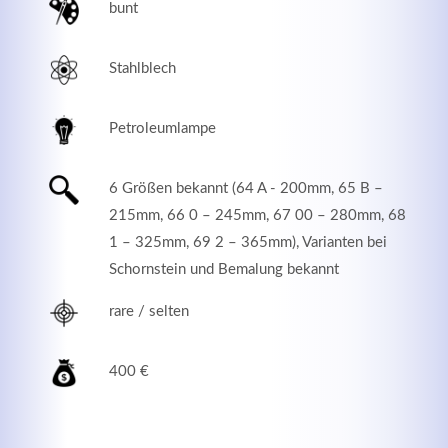
bunt
Stahlblech
Petroleumlampe
6 Größen bekannt (64 A - 200mm, 65 B –
215mm, 66 0 – 245mm, 67 00 – 280mm, 68
1 – 325mm, 69 2 – 365mm), Varianten bei
Schornstein und Bemalung bekannt
Modern & Simple
rare / selten
Lorem ipsum dolor sit amet, consectetuer adipiscing
elit. Aenean commodo ligula eget dolor.
400 €
MEHR INFOS