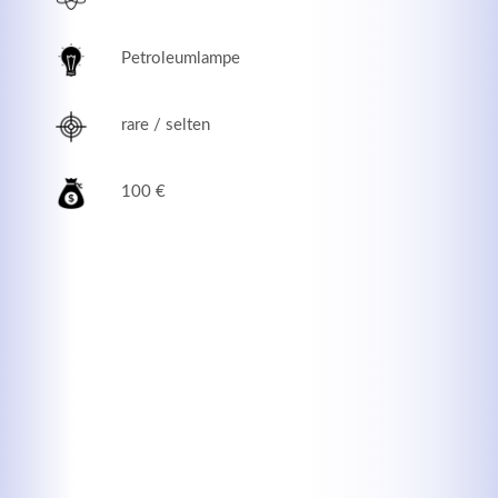
Petroleumlampe
rare / selten
100 €
Modern & Simple
Lorem ipsum dolor sit amet, consectetuer adipiscing
elit. Aenean commodo ligula eget dolor.
MEHR INFOS