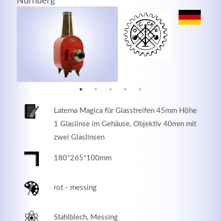
Nürnberg
MEHR INFOS
Laterna Magica für Glasstreifen 45mm Höhe
1 Glaslinse im Gehäuse, Objektiv 40mm mit
zwei Glaslinsen
180*265*100mm
Good Service
Lorem ipsum dolor sit amet, consectetuer adipiscing
rot - messing
elit. Aenean commodo ligula eget dolor.
Stahlblech, Messing
MEHR INFOS