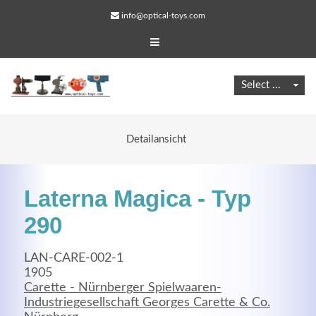
info@optical-toys.com
Detailansicht
Laterna Magica - Typ
290
LAN-CARE-002-1
Web Projects
1905
Carette - Nürnberger Spielwaaren-
Lorem ipsum dolor sit amet, consectetuer adipiscing
Industriegesellschaft Georges Carette & Co.
elit. Aenean commodo ligula eget dolor.