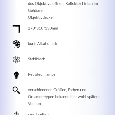
des Objektivs öffnen. Reflektor hinten im
Gehäuse
Objektivdeckel
270*310*130mm
bunt. Alkohollack
Stahlblech
Modern & Simple
Petroleumlampe
Lorem ipsum dolor sit amet, consectetuer adipiscing
verschiedenen Größen, Farben und
elit. Aenean commodo ligula eget dolor.
Ornamenttypen bekannt, hier wohl spätere
MEHR INFOS
Version
rare / selten