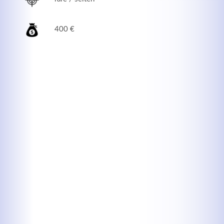
400 €
Kontaktdaten
Herbert
Lukaszewski
info@optical-toys.com
http://www.optical-toys.com
Login
Benutzername
Passwort