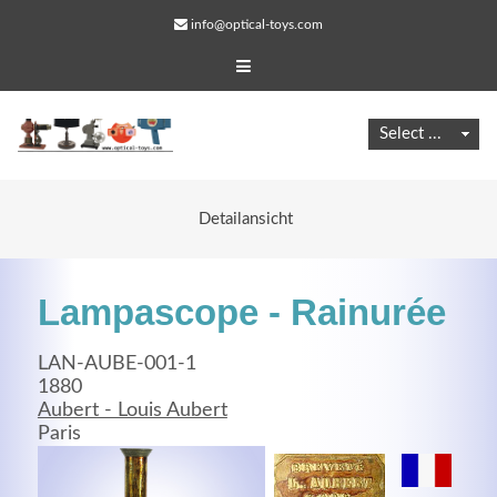
info@optical-toys.com
Detailansicht
Lampascope - Rainurée
LAN-AUBE-001-1
1880
Aubert - Louis Aubert
Web Projects
Paris
Lorem ipsum dolor sit amet, consectetuer adipiscing
elit. Aenean commodo ligula eget dolor.