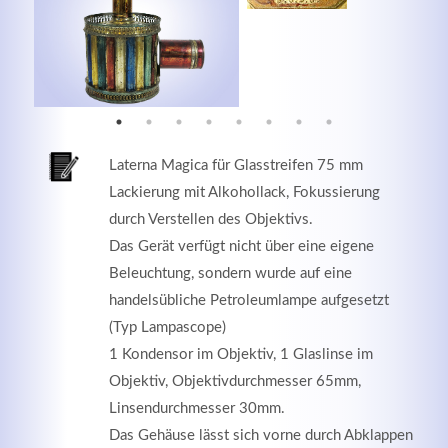
MEHR INFOS
Laterna Magica für Glasstreifen 75 mm
Lackierung mit Alkohollack, Fokussierung
durch Verstellen des Objektivs.
Das Gerät verfügt nicht über eine eigene
Beleuchtung, sondern wurde auf eine
handelsübliche Petroleumlampe aufgesetzt
Good Service
(Typ Lampascope)
1 Kondensor im Objektiv, 1 Glaslinse im
Lorem ipsum dolor sit amet, consectetuer adipiscing
Objektiv, Objektivdurchmesser 65mm,
elit. Aenean commodo ligula eget dolor.
Linsendurchmesser 30mm.
Das Gehäuse lässt sich vorne durch Abklappen
MEHR INFOS