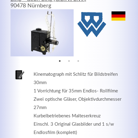
90478 Nürnberg
MEHR INFOS
Kinematograph mit Schlitz für Bildstreifen
30mm
1 Vorrichtung für 35mm Endlos- Rollfilme
Zwei optische Gläser, Objektivdurchmesser
Good Service
27mm
Lorem ipsum dolor sit amet, consectetuer adipiscing
Kurbelbetriebenes Malteserkreuz
elit. Aenean commodo ligula eget dolor.
Einschl. 3 Original Glasbilder und 1 s/w
Endlosfilm (komplett)
MEHR INFOS