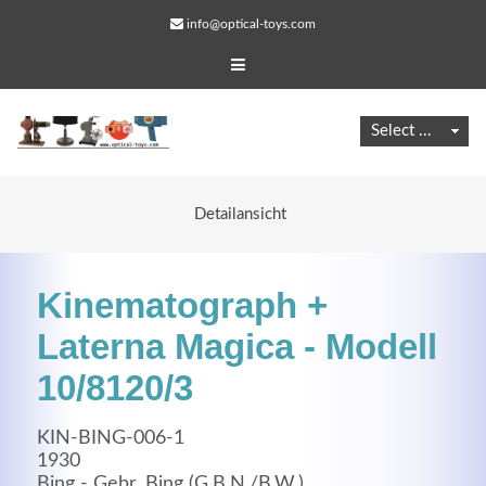
info@optical-toys.com
Detailansicht
Kinematograph +
Laterna Magica - Modell
10/8120/3
Web Projects
KIN-BING-006-1
Lorem ipsum dolor sit amet, consectetuer adipiscing
1930
elit. Aenean commodo ligula eget dolor.
Bing - Gebr. Bing (G.B.N./B.W.)