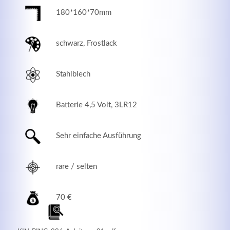
180*160*70mm
schwarz, Frostlack
Stahlblech
Batterie 4,5 Volt, 3LR12
Sehr einfache Ausführung
Modern & Simple
Lorem ipsum dolor sit amet, consectetuer adipiscing
rare / selten
elit. Aenean commodo ligula eget dolor.
70 €
MEHR INFOS