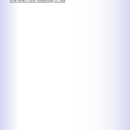
KIN-BING-006-Anleitung-01.pdf
Kontaktdaten
Herbert
Lukaszewski
info@optical-toys.com
http://www.optical-toys.com
Login
Benutzername
Passwort