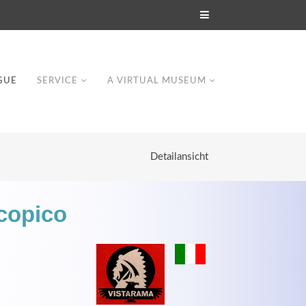
GUE
SERVICE
A VIRTUAL MUSEUM
Detailansicht
scopico
Modern & Simple
Lorem ipsum dolor sit amet, consectetuer
dipiscing elit. Aenean commodo ligula eget
dolor.