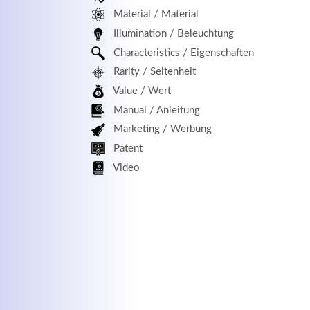
Material / Material
MEHR INFOS
Illumination / Beleuchtung
Characteristics / Eigenschaften
Rarity / Seltenheit
Value / Wert
Manual / Anleitung
Marketing / Werbung
Patent
Kontaktdaten
Log
Video
Herbert
Lukaszewski
Benu
info@optical-toys.com
http://www.optical-toys.com
Pass