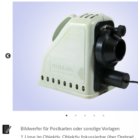
MEHR INFOS
in
Registrieren
tzername
wort
Bildwerfer für Postkarten oder sonstige Vorlagen
1 Linse im Objektiv, Objektiv fokussierbar über Drehrad