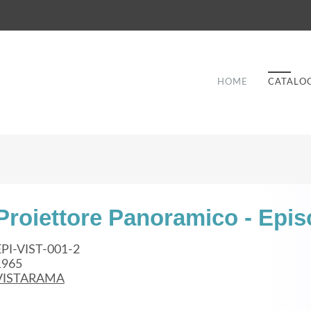
HOME
CATALO
Proiettore Panoramico - Epi
Good Service
EPI-VIST-001-2
1965
Lorem ipsum dolor sit amet, consectetuer
VISTARAMA
et
adipiscing elit. Aenean commodo ligula eget
a
dolor.