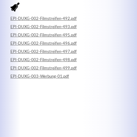
EPI-DUXG-002-Filmstreifen-492.pdf
EPI-DUXG-002-Filmstreifen-493.pdf
EPI-DUXG-002-Filmstreifen-495.pdf
EPI-DUXG-002-Filmstreifen-496.pdf
Kontaktdaten
EPI-DUXG-002-Filmstreifen-497.pdf
Herbert
Lukaszewski
EPI-DUXG-002-Filmstreifen-498.pdf
info@optical-toys.com
EPI-DUXG-002-Filmstreifen-499.pdf
http://www.optical-toys.com
EPI-DUXG-003-Werbung-01.pdf
Login
Benutzername
Passwort