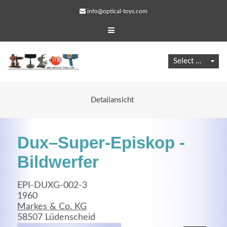
info@optical-toys.com
Detailansicht
Dux–Super-Episkop -
Bildwerfer
EPI-DUXG-002-3
Web Projects
1960
Markes & Co. KG
Lorem ipsum dolor sit amet, consectetuer adipiscing
58507 Lüdenscheid
elit. Aenean commodo ligula eget dolor.