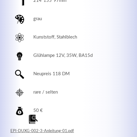
214*155*97mm
grau
Kunststoff, Stahlblech
Glühlampe 12V, 35W, BA15d
Neupreis 118 DM
Modern & Simple
rare / selten
Lorem ipsum dolor sit amet, consectetuer adipiscing
elit. Aenean commodo ligula eget dolor.
50 €
MEHR INFOS
EPI-DUXG-002-3-Anleitung-01.pdf