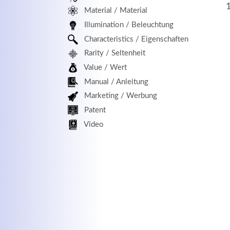
Material / Material
MEHR INFOS
Illumination / Beleuchtung
Characteristics / Eigenschaften
Rarity / Seltenheit
Value / Wert
Manual / Anleitung
Marketing / Werbung
Patent
Kontaktdaten
Log
Video
Herbert
Lukaszewski
Benu
info@optical-toys.com
http://www.optical-toys.com
Pass