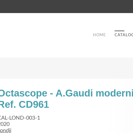
HOME
CATALO
Octascope - A.Gaudi moderni
Ref. CD961
Good Service
Lorem ipsum dolor sit amet, consectetuer
CAL-LOND-003-1
et
adipiscing elit. Aenean commodo ligula eget
a
2020
ondji
dolor.