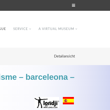
GUE
SERVICE
A VIRTUAL MUSEUM
Detailansicht
sme – barceleona –
Modern & Simple
Lorem ipsum dolor sit amet, consectetuer
dipiscing elit. Aenean commodo ligula eget
dolor.