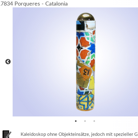
17834 Porqueres - Catalonia
MEHR INFOS
in
Registrieren
tzername
wort
Kaleidoskop ohne Objekteinsätze, jedoch mit spezieller G