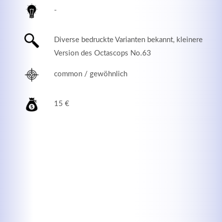
-
Diverse bedruckte Varianten bekannt, kleinere
Version des Octascops No.63
common / gewöhnlich
15 €
Modern & Simple
Lorem ipsum dolor sit amet, consectetuer adipiscing
elit. Aenean commodo ligula eget dolor.
MEHR INFOS