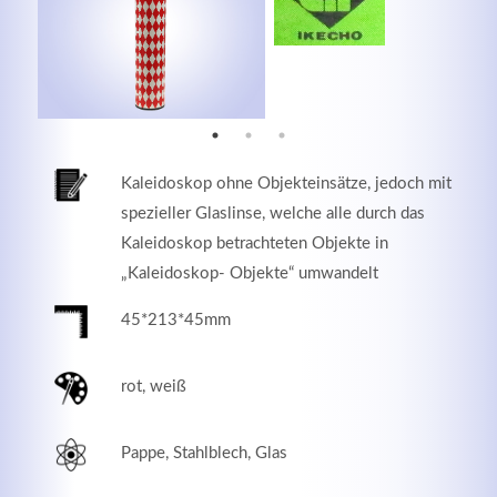
MEHR INFOS
Kaleidoskop ohne Objekteinsätze, jedoch mit
spezieller Glaslinse, welche alle durch das
Kaleidoskop betrachteten Objekte in
„Kaleidoskop- Objekte“ umwandelt
45*213*45mm
Good Service
rot, weiß
Lorem ipsum dolor sit amet, consectetuer adipiscing
elit. Aenean commodo ligula eget dolor.
Pappe, Stahlblech, Glas
MEHR INFOS