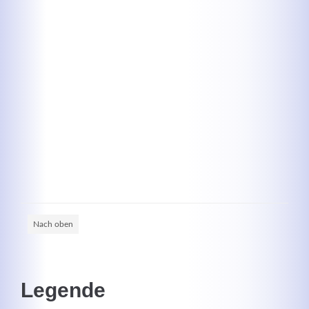
Kontaktdaten
Herbert
Lukaszewski
info@optical-toys.com
http://www.optical-toys.com
Login
Benutzername
Nach oben
Passwort
Legende