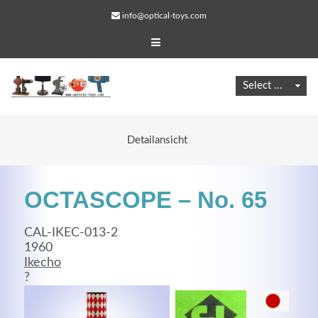
info@optical-toys.com
Detailansicht
OCTASCOPE – No. 65
CAL-IKEC-013-2
1960
Ikecho
Web Projects
?
Lorem ipsum dolor sit amet, consectetuer adipiscing
elit. Aenean commodo ligula eget dolor.